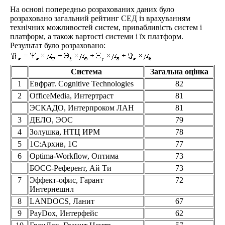
На основі попередньо розрахованих даних було
розраховано загальний рейтинг СЕД із врахуванням
технічних можливостей систем, привабливість систем і
платформ, а також вартості системи і їх платформ.
Результат було розраховано:
Система
Загальна оцінка
1
Евфрат. Cognitive Technologies
82
2
OfficeMedia, Интертраст
81
ЭСКАДО, Интерпроком ЛАН
81
3
ДЕЛО, ЭОС
79
4
Золушка, НТЦ ИРМ
78
5
1C:Архив, 1С
77
6
Optima-Workflow, Оптима
73
БОСС-Референт, Ай Ти
73
7
Эффект-офис, Гарант
72
Интернешнл
8
LANDOCS, Ланит
67
9
PayDox, Интерфейс
62