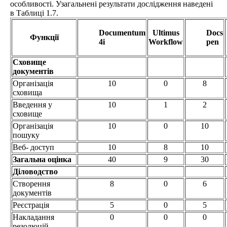
особливості. Узагальнені результати дослідження наведені
в Таблиці 1.7.
Documentum
Ultimus
Docs
Функції
4i
Workflow
pen
Сховище
документів
Організація
10
0
8
сховища
Введення у
10
1
2
сховище
Організація
10
0
10
пошуку
Веб- доступ
10
8
10
Загальна оцінка
40
9
30
Діловодство
Створення
8
0
6
документів
Реєстрація
5
0
5
Накладання
0
0
0
резолюцій