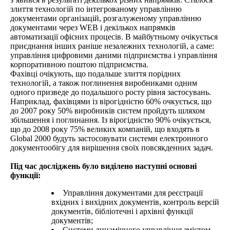
злиття технологій по інтегрованому управлінню
документами організацій, розгалуженому управлінню
документами через WEB і декількох напрямків
автоматизації офісних процесів. В майбутньому очікується
приєднання інших раніше незалежних технологій, а саме:
управління цифровими даними підприємства і управління
корпоративною поштою підприємства.
Фахівці очікують, що подальше злиття порідних
технологій, а також поглинення виробниками одним
одного призведе до подальшого росту рівня застосувань.
Наприклад, фахівцями із вірогідністю 60% очкується, що
до 2007 року 50% виробників систем пройдуть шляхом
збільшення і поглинання. Із вірогідністю 90% очікується,
що до 2008 року 75% великих компаній, що входять в
Global 2000 будуть застосовувати системи електронного
документообігу для вирішення своїх повсякденних задач.
Під час досліджень було виділено наступні основні
функції:
Управління документами для реєстрації
вхідних і вихідних документів, контроль версій
документів, бібліотечні і архівні функції
документів;
Системи динамічного управління змістом