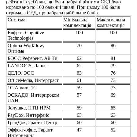
рейтингів усі бали, що були набрані різними СЕД було
нормовано по 100 бальній шкалі. При цьому 100 балів
отримала СЕД, що набрала найбільше балів.
Система
Мінімальна
Максимальна
комплектація
комплектація
Евфрат. Cognitive
100
100
Technologies
Optima-Workflow,
70
86
Оптима
БОСС-Референт, Ай Ти
62
81
LANDOCS, Ланит
62
79
ДЕЛО, ЭОС
63
76
OfficeMedia, Интертраст
61
73
1C:Архив, 1С
59
73
ЭСКАДО, Интерпроком
57
69
ЛАН
Золушка, НТЦ ИРМ
59
65
PayDox, Интерфейс
63
63
ГранДок, Гранит Центр
60
60
Эффект-офис, Гарант
47
52
Интернешнл