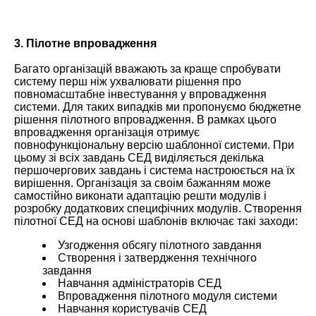
3. Пілотне впровадження
Багато організацій вважають за краще спробувати
систему перш ніж ухвалювати рішення про
повномасштабне інвестування у впровадження
системи. Для таких випадків ми пропонуємо бюджетне
рішення пілотного впровадження. В рамках цього
впровадження організація отримує
повнофункціональну версію шаблонної системи. При
цьому зі всіх завдань СЕД виділяється декілька
першочергових завдань і система настроюється на їх
вирішення. Організація за своім бажанням може
самостійно виконати адаптацію решти модулів і
розробку додаткових специфічних модулів. Створення
пілотної СЕД на основі шаблонів включає такі заходи:
Узгодження обсягу пілотного завдання
Створення і затвердження технічного
завдання
Навчання адміністраторів СЕД
Впровадження пілотного модуля системи
Навчання користувачів СЕД