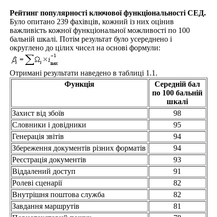
Рейтинг популярності ключової функціональності СЕД.
Було опитано 239 фахівців, кожний із них оцінив
важливість кожної функціональної можливості по 100
бальній шкалі. Потім результат було усереднено і
округлено до цілих чисел на основі формули:
Отримані результати наведено в таблиці 1.1.
Функція
Середній бал
по 100 бальній
шкалі
Захист від збоїв
98
Словники і довідники
95
Генерація звітів
94
Збереження документів різних форматів
94
Реєстрація документів
93
Віддалений доступ
91
Ролеві сценарії
82
Внутрішня поштова служба
82
Завдання маршрутів
81