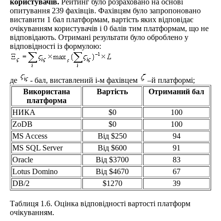
користувачів.
Рейтинг було розраховано на основі
опитування 239 фахівців. Фахівцям було запропоновано
виставити 1 бал платформам, вартість яких відповідає
очікуванням користувачів і 0 балів тим платформам, що не
відповідають. Отримані результати було оброблено у
відповідності із формулою:
де
- бал, виставлений i-м фахівцем
–й платформі;
Використана
Вартість
Отриманий бал
платформа
НИКА
$0
100
ZoDB
$0
100
MS Access
Від $250
94
MS SQL Server
Від $600
91
Oracle
Від $3700
83
Lotus Domino
Від $4670
67
DB/2
$1270
39
Таблиця 1.6. Оцінка відповідності вартості платформ
очікуванням.