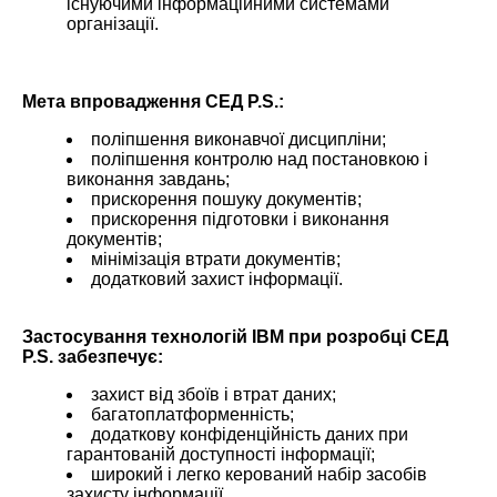
існуючими інформаційними системами
організації.
Мета впровадження СЕД P.S.:
поліпшення виконавчої дисципліни;
поліпшення контролю над постановкою і
виконання завдань;
прискорення пошуку документів;
прискорення підготовки і виконання
документів;
мінімізація втрати документів;
додатковий захист інформації.
Застосування технологій IBM при розробці СЕД
P.S. забезпечує:
захист від збоїв і втрат даних;
багатоплатформенність;
додаткову конфіденційність даних при
гарантованій доступності інформації;
широкий і легко керований набір засобів
захисту інформації.