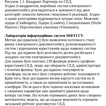
Рисунок 1.1. Квадрант Партнера по СЕД.
Згідно із квадрантом, виробник систем електронного
документообігу розглядуються в залежності від двох
категорій: повноти бачення і можливості реалізації. Згідно
із цими категоріями відрізняються чотири типи: Можливі
лідери (Challengers), Лідери (Leaders), Спеціалізовані (Niche
Players) і Перспективні учасники (Visionaries).
Лабораторія інформаційних систем МФТІ ГУ.
Метою дослідження [] було виявлення поточного стану
ринку електронного документообігу, розповсюдженості
систем і відношення користувачів щодо наявних систем.
Під час досліджень було розглянуто десять російських і
західних систем електронного документообігу.
Для оцінки було опитано 239 фахівців різного профілю:
користувачі СЕД, люди, що обирають СЕД, адміністратори
і технічні фахівці. Було досліджено популярність
платформ, після чого було створено рейтинг популярності.
Крім того, було досліджено вплив вартості систем на їх
привабливість, а також на привабливість застосованих
платформ. Після цього було оцінено наскільки впливовим
є означенні параметри при прийнятті рішення щодо
вибору системи. На основі отриманих даних було створено
математичну модель, що до надали можливість отримати
загальний рейтинг розглянутих СЕД.