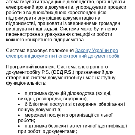
атоматизувати традиційне діловодство, організувати
електронний архів документів, упорядкувати процеси
роботи з вхідною/вихідною кореспонденцією,
підтримувати внутрішню документацію на
підприємстві, працювати із зверненнями громадян і
вирішувати інші задачі. Система може бути легко
перенастроєна з урахування специфіки роботи
кожного конкретного підприємства.
Система враховує положення
Закону України про
електронні документи і електронний документообіг.
Програмний комплекс Система електронного
документообігу P.S. (
СЕД P.S.
) призначений для
створення систем документообігу і має наступну
функціональність:
підтримка функцій діловодства (вхідні,
вихідні, розпорядчі, внутрішні);
бібліотечні послуги зі створення, зберігання і
пошуку документів;
мережеві послуги з організації спільної
роботи;
підтримка безпеки і автентичної ідентифікації
при роботі з документами;