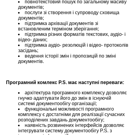
повнотекстовий пошук по загальному масиву
документів;
послуги зі створення і супроводу сховища
документів;
підтримка архівації документів зі
встановленим терміном зберігання;
підтримка різних форматів текстових, аудіо- і
відео- даних;
підтримка аудіо- резолюцій і відео- протоколів
засідань;
ведення історії змін і пропозицій по зміні
документів.
Програмний комлекс P.S. має наступні переваги:
архітектура програмного комплексу дозволяє
гнучко адаптувати його до змін в існуючій
системі документообігу організації;
функціональні можливості програмного
комплексу є достатніми для реалізації сучасних
розподілених завдань документообігу;
наявність розвинених інтерфейсів дозволяє
інтегрувати систему документообігу P.S. з