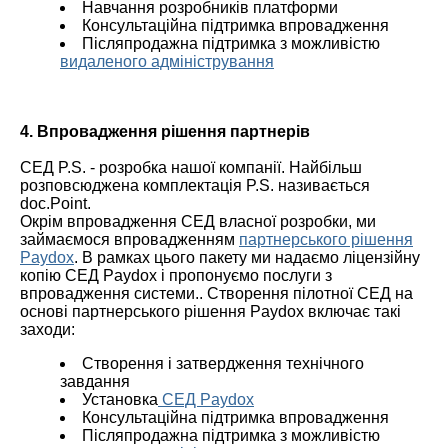
Навчання розробників платформи
Консультаційна підтримка впровадження
Післяпродажна підтримка з можливістю
видаленого адміністрування
4. Впровадження рішення партнерів
СЕД P.S. - розробка нашої компанії. Найбільш
розповсюджена комплектація P.S. називається
doc.Point.
Окрім впровадження СЕД власної розробки, ми
займаємося впровадженням
партнерського рішення
Paydox
. В рамках цього пакету ми надаємо ліцензійну
копію СЕД Paydox і пропонуємо послуги з
впровадження системи.. Створення пілотної СЕД на
основі партнерського рішення Paydox включає такі
заходи:
Створення і затвердження технічного
завдання
Установка
СЕД Paydox
Консультаційна підтримка впровадження
Післяпродажна підтримка з можливістю