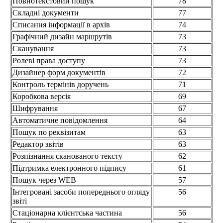
Повнотекстовий пошук
78
Складні документи
77
Списання інформації в архів
74
Графічний дизайн маршрутів
73
Сканування
73
Ролеві права доступу
73
Дизайнер форм документів
72
Контроль термінів доручень
71
Коробкова версія
69
Шифрування
67
Автоматичне повідомлення
64
Пошук по реквізитам
63
Редактор звітів
63
Розпізнання сканованого тексту
62
Підтримка електронного підпису
61
Пошук через WEB
57
Інтегровані засоби попереднього огляду
56
звіті
Стаціонарна клієнтська частина
56