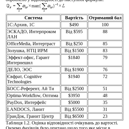
Система
Вартість
Отриманий бал
1C:Архив, 1С
$490
100
ЭСКАДО, Интерпроком
Від $595
88
ЛАН
OfficeMedia, Интертраст
Від $250
85
Золушка, НТЦ ИРМ
Від $1500
83
Эффект-офис, Гарант
$1840
79
Интернешнл
ДЕЛО, ЭОС
Від $1900
76
Євфрат, Cognitive
$1940
72
Technologies
БОСС-Референт, Ай Ти
Від $2500
51
Optima-Workflow, Оптима
$3950
48
PayDox, Интерфейс
$5000
35
LANDOCS, Ланит
Від $5500
31
ГранДок, Гранит Центр
Від $6500
23
Таблиця 1.2. Оцінка відповідності очікувань до вартості.
Окремо фахівців було опитано щодо того яке місце в