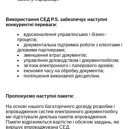
Використання СЕД P.S. забезпечує наступні
конкурентні переваги:
вдосконалення управлінських і бізнес-
процесів;
документальна підтримка роботи з клієнтами і
діловими партнерами;
зменшення втрат документів;
управління діловодством і документообігом;
зв'язок електронного і паперового архівів;
економія часу на обробку документів;
поліпшення виконавчої дисципліни.
Пропонуємо наступні пакети:
На основі нашого багаторічного досвіду розробки і
впровадження систем електронного документообігу,
ми підготували декілька пакетів впровадження.
Пакети відрізняються вартістю і обсягом завдань, які
вирішує впроваджувана СЕД.