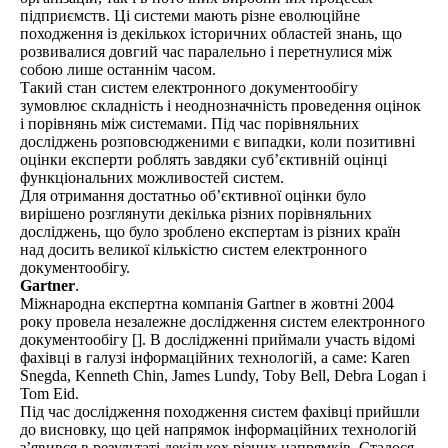
підприємств. Ці системи мають різне еволюційне
походження із декількох історичних областей знань, що
розвивалися довгий час паралельно і перетнулися між
собою лише останнім часом.
Такий стан систем електронного документообігу
зумовлює складність і неоднозначність проведення оцінок
і порівнянь між системами. Під час порівняльних
досліджень розповсюдженими є випадки, коли позитивні
оцінки експерти роблять завдяки суб’єктивній оцінці
функціональних можливостей систем.
Для отримання достатньо об’єктивної оцінки було
вирішено розглянути декілька різних порівняльних
досліджень, що було зроблено експертам із різних країн
над досить великої кількістю систем електронного
документообігу.
Gartner
.
Міжнародна експертна компанія Gartner в жовтні 2004
року провела незалежне дослідження систем електронного
документообігу []. В дослідженні приймали участь відомі
фахівці в галузі інформаційних технологій, а саме: Karen
Snegda, Kenneth Chin, James Lundy, Toby Bell, Debra Logan і
Tom Eid.
Під час дослідження походження систем фахівці прийшли
до висновку, що цей напрямок інформаційних технологій
з’явився в результаті декількох різних напрямків. Сталося