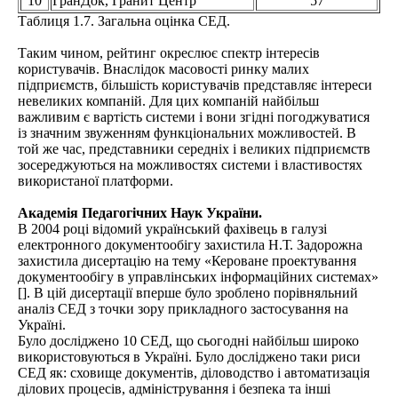
10
ГранДок, Гранит Центр
57
Таблиця 1.7. Загальна оцінка СЕД.
Таким чином, рейтинг окреслює спектр інтересів
користувачів. Внаслідок масовості ринку малих
підприємств, більшість користувачів представляє інтереси
невеликих компаній. Для цих компаній найбільш
важливим є вартість системи і вони згідні погоджуватися
із значним звуженням функціональних можливостей. В
той же час, представники середніх і великих підприємств
зосереджуються на можливостях системи і властивостях
використаної платформи.
Академія Педагогічних Наук України.
В 2004 році відомий український фахівець в галузі
електронного документообігу захистила Н.Т. Задорожна
захистила дисертацію на тему «Кероване проектування
документообігу в управлінських інформаційних системах»
[]. В цій дисертації вперше було зроблено порівняльний
аналіз СЕД з точки зору прикладного застосування на
Україні.
Було досліджено 10 СЕД, що сьогодні найбільш широко
використовуються в Україні. Було досліджено таки риси
СЕД як: сховище документів, діловодство і автоматизація
ділових процесів, адміністрування і безпека та інші