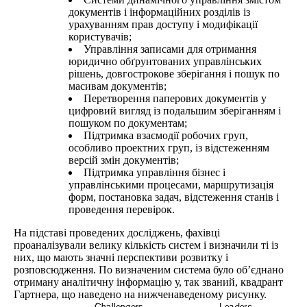
документів і інформаційних розділів із
урахуванням прав доступу і модифікації
користувачів;
Управління записами для отримання
юридично обґрунтованих управлінських
рішень, довгострокове зберігання і пошук по
масивам документів;
Перетворення паперових документів у
цифровий вигляд із подальшим зберіганням і
пошуком по документам;
Підтримка взаємодії робочих груп,
особливо проектних груп, із відстеженням
версій змін документів;
Підтримка управління бізнес і
управлінськими процесами, маршрутизація
форм, постановка задач, відстеження станів і
проведення перевірок.
На підставі проведених досліджень, фахівці
проаналізували велику кількість систем і визначили ті із
них, що мають значні перспективи розвитку і
розповсюдження. По визначеним система було об’єднано
отриману аналітичну інформацію у, так званий, квадрант
Гартнера, що наведено на нижченаведеному рисунку.