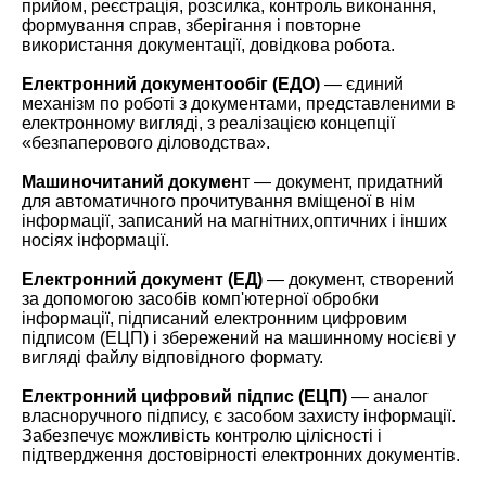
прийом, реєстрація, розсилка, контроль виконання,
формування справ, зберігання і повторне
використання документації, довідкова робота.
Електронний документообіг (ЕДО)
— єдиний
механізм по роботі з документами, представленими в
електронному вигляді, з реалізацією концепції
«безпаперового діловодства».
Машиночитаний докумен
т — документ, придатний
для автоматичного прочитування вміщеної в нім
інформації, записаний на магнітних,оптичних і інших
носіях інформації.
Електронний документ (ЕД)
— документ, створений
за допомогою засобів комп'ютерної обробки
інформації, підписаний електронним цифровим
підписом (ЕЦП) і збережений на машинному носієві у
вигляді файлу відповідного формату.
Електронний цифровий підпис (ЕЦП)
— аналог
власноручного підпису, є засобом захисту інформації.
Забезпечує можливість контролю цілісності і
підтвердження достовірності електронних документів.