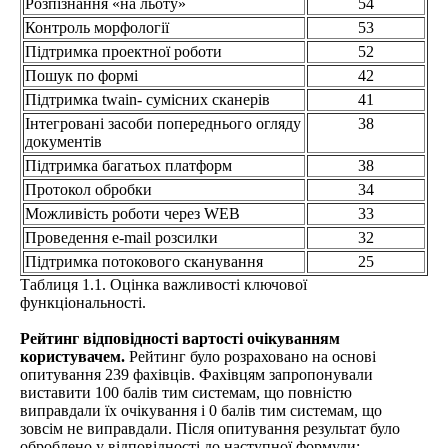
Розпізнання «на льоту»
54
Контроль морфології
53
Підтримка проектної роботи
52
Пошук по формі
42
Підтримка twain- сумісних сканерів
41
Інтегровані засоби попереднього огляду
38
документів
Підтримка багатьох платформ
38
Протокол обробки
34
Можливість роботи через WEB
33
Проведення e-mail розсилки
32
Підтримка потокового сканування
25
Таблиця 1.1. Оцінка важливості ключової
функціональності.
Рейтинг відповідності вартості очікуванням
користувачем.
Рейтинг було розраховано на основі
опитування 239 фахівців. Фахівцям запропонували
виставити 100 балів тим системам, що повністю
виправдали їх очікування і 0 балів тим системам, що
зовсім не виправдали. Після опитування результат було
оброблено у відповідності до наступної формули: