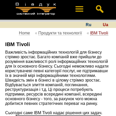
Ru
Ua
Home
«
Продукти та технології
«
IBM Tivoli
IBM Tivoli
Важливість інформаційних технологій для бізнесу
стрімко зростає. Багато компаній вже прийшли до
розуміння важливості ролі інформаційних технологій
для їх основного бізнесу. Сьогодні неможливо надати
користувачеві певні категорії послуг, не підтримавши
їх в значній мірі інформаційними технологіями.
Швидкість змін в бізнесі в цілому стрімко зростає.
Відбувається злиття компаній, поглинання,
реструктуризація і т.д. Ці процеси потребують
підтримки, ресурсів всередині компанії, всередині
основного бізнесу - того, за рахунок чого можна
добитися певних стратегічних переваг на ринку.
Сьогодні саме IBM Tivoli надає рішення цих задач.