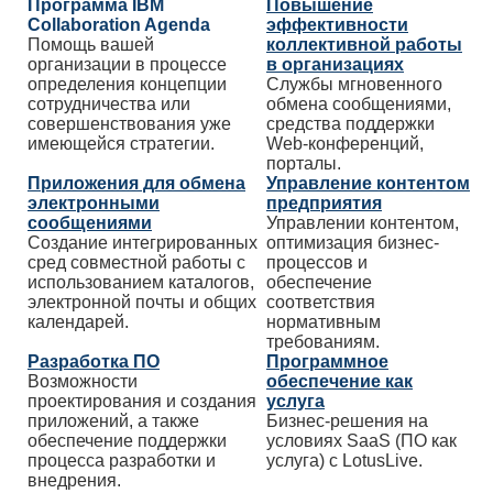
Программа IBM
Повышение
Collaboration Agenda
эффективности
Помощь вашей
коллективной работы
организации в процессе
в организациях
определения концепции
Службы мгновенного
сотрудничества или
обмена сообщениями,
совершенствования уже
средства поддержки
имеющейся стратегии.
Web-конференций,
порталы.
Приложения для обмена
Управление контентом
электронными
предприятия
сообщениями
Управлении контентом,
Создание интегрированных
оптимизация бизнес-
сред совместной работы с
процессов и
использованием каталогов,
обеспечение
электронной почты и общих
соответствия
календарей.
нормативным
требованиям.
Разработка ПО
Программное
Возможности
обеспечение как
проектирования и создания
услуга
приложений, а также
Бизнес-решения на
обеспечение поддержки
условиях SaaS (ПО как
процесса разработки и
услуга) с LotusLive.
внедрения.