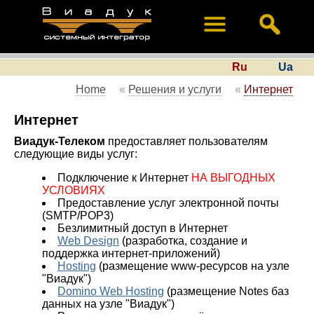
Ru
Ua
Home
«
Решения и услуги
«
Интернет
Интернет
Виадук-Телеком
предоставляет пользователям
следующие виды услуг:
Подключение к Интернет
НА ВЫГОДНЫХ
УСЛОВИЯХ
Предоставление услуг электронной почты
(SMTP/POP3)
Безлимитный доступ
в Интернет
Web Design
(разработка, создание и
поддержка интернет-приложений)
Hosting
(размещение www-ресурсов на узле
"Виадук")
Domino Web Hosting
(размещение Notes баз
данных на узле "Виадук")