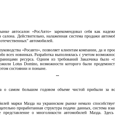
ынке автосалон «РосАвто» зарекомендовал себя как надежн
в салона. Действительно, налаженная система продажи автом
отечественных" автомобилей.
 руководства «Росавто», позволяет клиентам компании, да и п
бо всех новинках. Разработка выполнялась с учетом возможнос
раницами ресурса. Одним из требований Заказчика было «п
жили Lotus Domino, возможности которого были продемонстри
 этом состоянии и поныне.
...
ила о самом большом годовом объеме чистой прибыли за в
илей марки Мазда на украинском рынке немало способствуе
Тщательно проработанная структура подачи данных, система в
е представление о многоликости автомобилей Мазда. Здесь