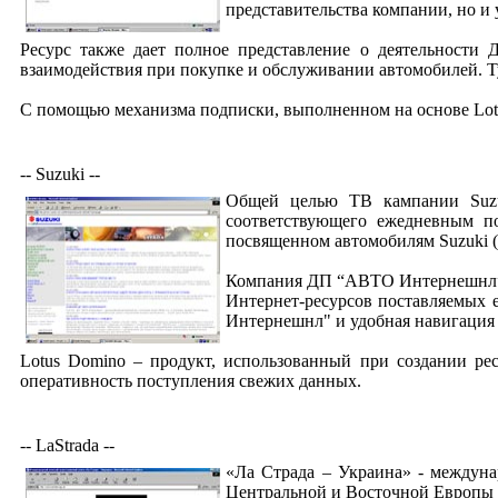
представительства компании, но и 
Ресурс также дает полное представление о деятельност
взаимодействия при покупке и обслуживании автомобилей. 
С помощью механизма подписки, выполненном на основе Lotus
-- Suzuki --
Общей целью ТВ кампании Suzuk
соответствующего ежедневным по
посвященном автомобилям Suzuki
Компания ДП “АВТО Интернешнл”,
Интернет-ресурсов поставляемых 
Интернешнл" и удобная навигация 
Lotus Domino – продукт, использованный при создании р
оперативность поступления свежих данных.
-- LaStrada --
«Ла Страда – Украина» - междуна
Центральной и Восточной Европы 