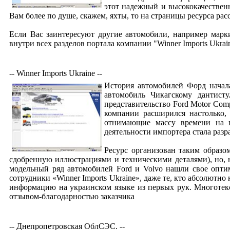
этот надежный и высококачествен
Вам более по душе, скажем, яхты, то на страницы ресурса ра
Если Вас заинтересуют другие автомобили, например марк
внутри всех разделов портала компании "Winner Imports Ukrai
-- Winner Imports Ukraine --
История автомобилей Форд начал
автомобиль Чикагскому дантисту
представительство Ford Motor Comp
компании расширился настолько,
отнимающие массу времени на 
деятельности импортера стала разр
Ресурс организован таким образо
сдобренную иллюстрациями и техническими деталями), но, 
модельный ряд автомобилей Ford и Volvo нашли свое оптим
сотрудники «Winner Imports Ukraine», даже те, кто абсолютн
информацию на украинском языке из первых рук. Многотекс
отзывом-благодарностью заказчика
-- Днепропетровская ОблСЭС. --