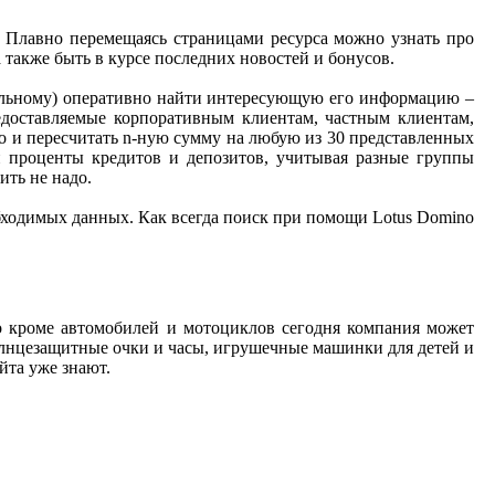
ю. Плавно перемещаясь страницами ресурса можно узнать про
 также быть в курсе последних новостей и бонусов.
иальному) оперативно найти интересующую его информацию –
едоставляемые корпоративным клиентам, частным клиентам,
о и пересчитать n-ную сумму на любую из 30 представленных
и проценты кредитов и депозитов, учитывая разные группы
ить не надо.
обходимых данных. Как всегда поиск при помощи Lotus Domino
то кроме автомобилей и мотоциклов сегодня компания может
олнцезащитные очки и часы, игрушечные машинки для детей и
йта уже знают.