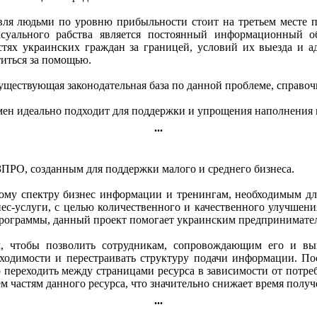
ля людьми по уровню прибыльности стоит на третьем месте п
ксуального рабства является постоянный информационный о
тях украинских граждан за границей, условий их выезда и ад
иться за помощью.
 существующая законодательная база по данной проблеме, спра
мен идеально подходит для поддержки и упрощения наполнения
...
ЗПРО, созданным для поддержки малого и среднего бизнеса.
ому спектру бизнес информации и тренингам, необходимым для 
ес-услуги, с целью количественного и качественного улучшен
программы, данный проект помогает украинским предпринимател
ом, чтобы позволить сотрудникам, сопровождающим его и в
бходимости и перестраивать структуру подачи информации. П
 переходить между страницами ресурса в зависимости от потр
м частям данного ресурса, что значительно снижает время пол
...