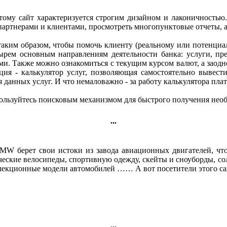
этому сайт характеризуется строгим дизайном и лаконичность
партнерами и клиентами, просмотреть многопунктовые отчеты, а
таким образом, чтобы помочь клиенту (реальному или потенц
рем основным направлениям деятельности банка: услуги, пр
ми. Также можно ознакомиться с текущим курсом валют, а заодн
ия - калькулятор услуг, позволяющая самостоятельно вывест
 данных услуг. И что немаловажно - за работу калькулятора плат
спользуйтесь поисковым механизмом для быстрого получения не
...
BMW берет свои истоки из завода авиационных двигателей, ч
еские велосипеды, спортивную одежду, скейты и сноуборды, с
лекционные модели автомобилей …… А вот посетители этого са
...