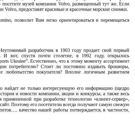
 посетите музей компании Volvo, размещенный тут же. Если
ии Volvo, предоставят красивые и красочные морские снимки.
mino, позволит Вам легко ориентироваться и перемещаться
Неутомимый разработчик в 1903 году продает свой первый
 И вот, спустя почти столетие, в 1992 году, открылось
orts Ukraine”. Естественно, что к этому моменту ассортимент
ации потребителю? Стоит ли постоянно издавать брошюры,
е любопытство покупателя? Вполне логичным развитием
гко найдет не только интересующую его информацию (щедро
тория и новости компании, акции и конкурсы, а также весь
я примененной при разработке технологии «клиент-сервер»,
ь сайт. Поэтому его посетители всегда получают самую свежую
нтов…. качество нашей работы потверждается, в частности,