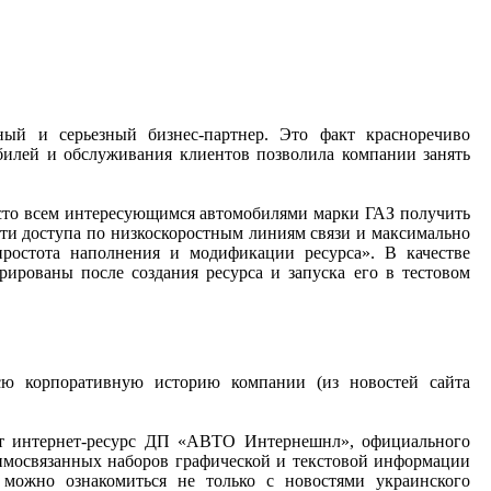
ый и серьезный бизнес-партнер. Это факт красноречиво
обилей и обслуживания клиентов позволила компании занять
росто всем интересующимся автомобилями марки ГАЗ получить
ти доступа по низкоскоростным линиям связи и максимально
ростота наполнения и модификации ресурса». В качестве
рованы после создания ресурса и запуска его в тестовом
сю корпоративную историю компании (из новостей сайта
т интернет-ресурс ДП «АВТО Интернешнл», официального
заимосвязанных наборов графической и текстовой информации
 можно ознакомиться не только с новостями украинского