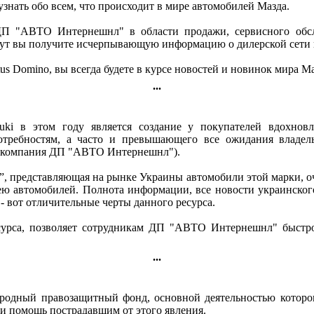
узнать обо всем, что происходит в мире автомобилей Мазда.
и ДП "АВТО Интернешнл" в области продажи, сервисного обс
Тут вы получите исчерпывающую информацию о дилерской сети 
 Domino, вы всегда будете в курсе новостей и новинок мира Ма
...
i в этом году является создание у покупателей вдохновля
требностям, а часто и превышающего все ожидания владель
 (компания ДП "АВТО Интернешнл").
 представляющая на рынке Украины автомобили этой марки, о
ею автомобилей. Полнота информации, все новости украинског
- вот отличительные черты данного ресурса.
есурса, позволяет сотрудникам ДП "АВТО Интернешнл" быстр
...
родный правозащитный фонд, основной деятельностью которо
и помощь пострадавшим от этого явления.