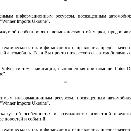
исимым информационным ресурсом, посвященным автомобилях
Winner Imports Ukraine".
ажут об особенностях и возможностях этой марки, предоставя
 технического, так и финансового направления, предназначен
ый автомобиль. Если Вы просто интересуетесь автомобилями - о
 Volvo, система навигации, выполненная при помощи Lotus D
ne".
...
исимым информационным ресурсом, посвященным автомобилях
Winner Imports Ukraine".
скажут об особенностях и возможностях известной шведско
рс новостей и событий.
 технического, так и финансового направления, предназначен