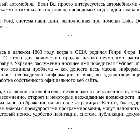
ный автомобиль. Если Вы просто интересуетесь автомобилями -
сскажут о тихоокеанских гонках, проводимых под эгидой компан
и Ford, система навигации, выполненная при помощи Lotus Do
ne".
...
ась в далеком 1863 году, когда в США родился Генри Форд. 
. С этого дня количество продаж начало неумолимо расти.
any в Украине, заслуженно носящее имя победителя “Winner Imp
 что возникла проблема – как донести весь массив информ
поиск необходимой информации и вряд ли удовлетворяющи
аботка собственного официального веб-сайта.
м, что любой автолюбитель, независимо от искушенности, ле
несомненно, откроет и некоторые неожиданные возможности: ис
альное отображение на интернет-страницах. Кстати, благодар
о не знаком с премудростями программирования, могут наполнят
товый поиск, удобство навигации, система публикации докуме
...